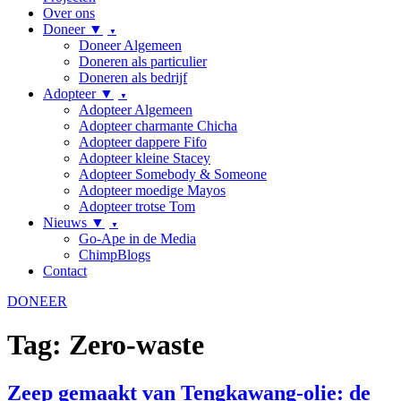
Over ons
Doneer ▼
Doneer Algemeen
Doneren als particulier
Doneren als bedrijf
Adopteer ▼
Adopteer Algemeen
Adopteer charmante Chicha
Adopteer dappere Fifo
Adopteer kleine Stacey
Adopteer Somebody & Someone
Adopteer moedige Mayos
Adopteer trotse Tom
Nieuws ▼
Go-Ape in de Media
ChimpBlogs
Contact
DONEER
Tag:
Zero-waste
Zeep gemaakt van Tengkawang-olie: de