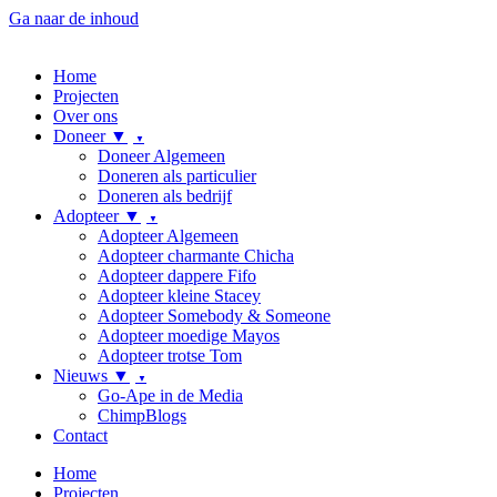
Ga naar de inhoud
Home
Projecten
Over ons
Doneer ▼
Doneer Algemeen
Doneren als particulier
Doneren als bedrijf
Adopteer ▼
Adopteer Algemeen
Adopteer charmante Chicha
Adopteer dappere Fifo
Adopteer kleine Stacey
Adopteer Somebody & Someone
Adopteer moedige Mayos
Adopteer trotse Tom
Nieuws ▼
Go-Ape in de Media
ChimpBlogs
Contact
Home
Projecten