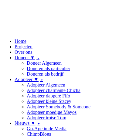
Home
Projecten
Over ons
Doneer ▼
Doneer Algemeen
Doneren als particulier
Doneren als bedrijf
Adopteer ▼
Adopteer Algemeen
Adopteer charmante Chicha
Adopteer dappere Fifo
Adopteer kleine Stacey
Adopteer Somebody & Someone
Adopteer moedige Mayos
Adopteer trotse Tom
Nieuws ▼
Go-Ape in de Media
ChimpBlogs