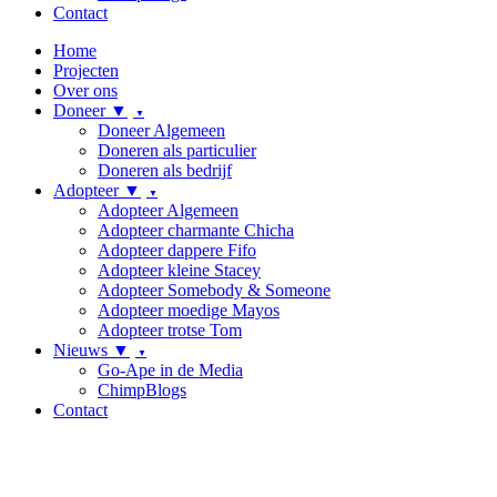
Contact
Home
Projecten
Over ons
Doneer ▼
Doneer Algemeen
Doneren als particulier
Doneren als bedrijf
Adopteer ▼
Adopteer Algemeen
Adopteer charmante Chicha
Adopteer dappere Fifo
Adopteer kleine Stacey
Adopteer Somebody & Someone
Adopteer moedige Mayos
Adopteer trotse Tom
Nieuws ▼
Go-Ape in de Media
ChimpBlogs
Contact